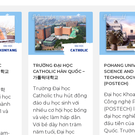
C
TRƯỜNG ĐẠI HỌC
POHANG UNIV
대학교
CATHOLIC HÀN QUỐC –
SCIENCE AND
가톨릭대학교
TECHNOLOG
(POSTECH)
Trường Đại học
대학
Đại học Khoa
Catholic thu hút đông
i học
Công nghệ 
đảo du học sinh với
hành
(POSTECH) l
nhiều cơ hội học bổng
1 và
đại học nghi
và việc làm hấp dẫn.
đầu tiên của
Với bề dày hơn trăm
Quốc. Trườn
năm tuổi, Đại học
am-