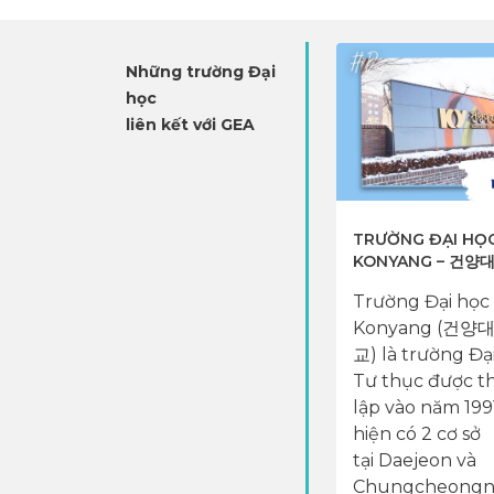
Những trường Đại
học
liên kết với GEA
ON
BUSAN UNIVERSITY OF
TRƯỜNG ĐẠI HỌ
천제
FOREIGN STUDIES
KONYANG – 건양
Đại học Ngoại ngữ
Trường Đại học
il
Busan (BUFS) là một
Konyang (건양
trong những ngôi
교) là trường Đạ
on,
trường hàng đầu về
Tư thục được t
g cơ
ngành ngôn ngữ tại
lập vào năm 199
đầu
Busan. Từ cơ sở vật
hiện có 2 cơ sở
 sở
chất, chất lượng đào
tại Daejeon và
 ...
tạo đến đội ngũ ...
Chungcheongn