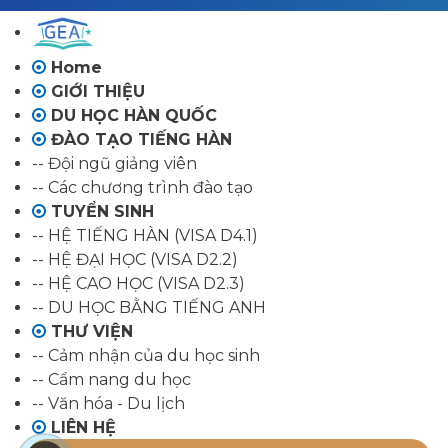
Home
GIỚI THIỆU
DU HỌC HÀN QUỐC
ĐÀO TẠO TIẾNG HÀN
-- Đội ngũ giảng viên
-- Các chương trình đào tạo
TUYỂN SINH
-- HỆ TIẾNG HÀN (VISA D4.1)
-- HỆ ĐẠI HỌC (VISA D2.2)
-- HỆ CAO HỌC (VISA D2.3)
-- DU HỌC BẰNG TIẾNG ANH
THƯ VIỆN
-- Cảm nhận của du học sinh
-- Cẩm nang du học
-- Văn hóa - Du lịch
LIÊN HỆ