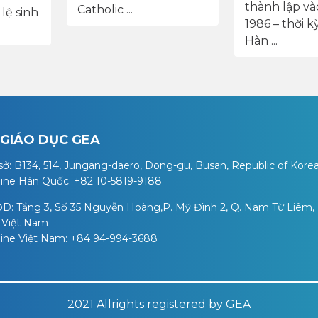
thành lập v
Catholic ...
lệ sinh
1986 – thời 
Hàn ...
 GIÁO DỤC GEA
sở: B134, 514, Jungang-daero, Dong-gu, Busan, Republic of Kore
line Hàn Quốc: +82 10-5819-9188
D: Tầng 3, Số 35 Nguyễn Hoàng,P. Mỹ Đình 2, Q. Nam Từ Liêm,
, Việt Nam
line Việt Nam: +84 94-994-3688
2021 Allrights registered by GEA