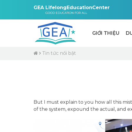
GEA LifelongEducationCenter
GOOD EDUCATION FOR ALL
GIỚI THIỆU
D
Tin tức nổi bật
But I must explain to you how all this mi
of the system, expound the actual, and e