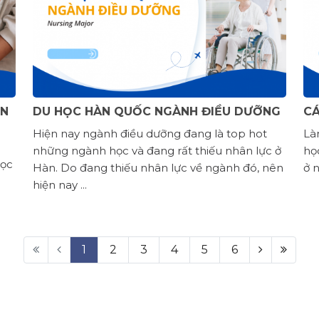
IN
DU HỌC HÀN QUỐC NGÀNH ĐIỀU DƯỠNG
CÁ
Hiện nay ngành điều dưỡng đang là top hot
Là
những ngành học và đang rất thiếu nhân lực ở
họ
học
Hàn. Do đang thiếu nhân lực về ngành đó, nên
ở n
hiện nay ...
1
2
3
4
5
6