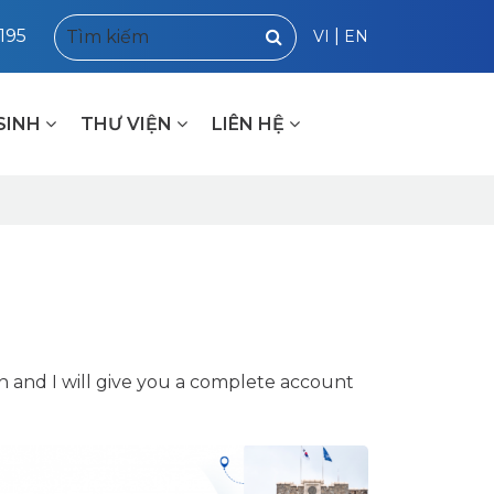
7195
|
VI
EN
SINH
THƯ VIỆN
LIÊN HỆ
n and I will give you a complete account