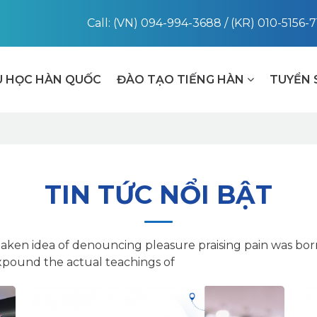
Call: (VN) 094-994-3688 / (KR) 010-5156-
U HỌC HÀN QUỐC
ĐÀO TẠO TIẾNG HÀN
TUYỂN 
TIN TỨC NỔI BẬT
staken idea of denouncing pleasure praising pain was bor
xpound the actual teachings of