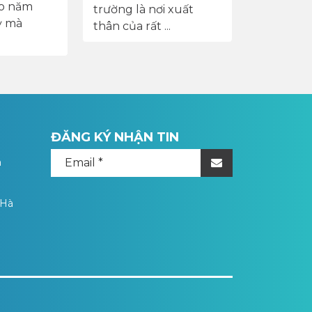
ào năm
trường là nơi xuất
chức kỷ 
kỳ mà
thân của rất ...
thành ...
ĐĂNG KÝ NHẬN TIN
a
 Hà