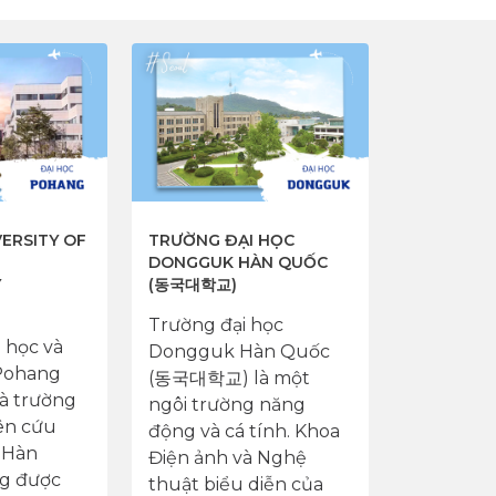
ERSITY OF
TRƯỜNG ĐẠI HỌC
TRƯỜNG Đ
DONGGUK HÀN QUỐC
DUKSUNG 
Y
(동국대학교)
덕성여자대
Trường đại học
Trường Đ
 học và
Dongguk Hàn Quốc
Duksun
Pohang
(동국대학교) là một
교) là một
à trường
ngôi trường năng
những tr
ên cứu
động và cá tính. Khoa
và lâu đờ
 Hàn
Điện ảnh và Nghệ
Quốc. Nă
g được
thuật biểu diễn của
qua, trườ