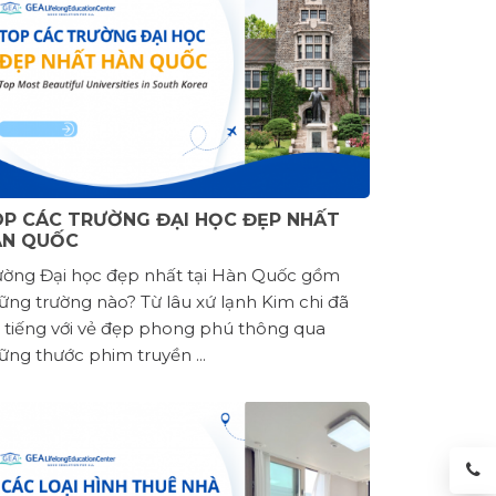
P CÁC TRƯỜNG ĐẠI HỌC ĐẸP NHẤT
ÀN QUỐC
ường Đại học đẹp nhất tại Hàn Quốc gồm
ững trường nào? Từ lâu xứ lạnh Kim chi đã
i tiếng với vẻ đẹp phong phú thông qua
ững thước phim truyền ...