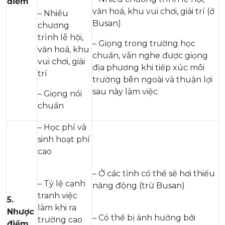
điểm
văn hoá, khu vui chơi, giải trí (ở
– Nhiều
Busan)
chương
trình lễ hội,
– Giọng trong trường học
văn hoá, khu
chuẩn, vẫn nghe được giọng
vui chơi, giải
địa phương khi tiếp xúc môi
trí
trường bên ngoài và thuận lợi
sau này làm việc
– Giọng nói
chuẩn
– Học phí và
sinh hoạt phí
cao
– Ở các tỉnh có thể sẽ hơi thiếu
– Tỷ lệ cạnh
năng động (trừ Busan)
tranh việc
5.
làm khi ra
Nhược
– Có thể bị ảnh hưởng bởi
trường cao
điểm