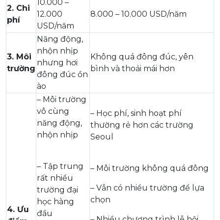
10.000 –
2. Chi
12.000
8.000 – 10.000 USD/năm
phí
USD/năm
Năng động,
nhộn nhịp
3. Môi
Không quá đông đúc, yên
nhưng hơi
trường
bình và thoải mái hơn
đông đúc ồn
ào
– Môi trường
vô cùng
– Học phí, sinh hoạt phí
năng động,
thường rẻ hơn các trường
nhộn nhịp
Seoul
– Tập trung
– Môi trường không quá đông
rất nhiều
– Vẫn có nhiều trường để lựa
trường đại
chọn
học hàng
4. Ưu
đầu
– Nhiều chương trình lễ hội,