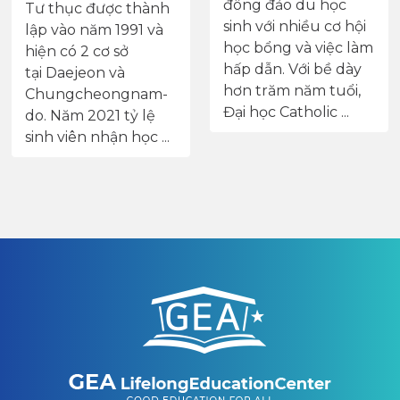
Công nghệ Pohang
đông đảo du học
(POSTECH) là
sinh với nhiều cơ hội
trường đại học
học bổng và việc làm
nghiên cứu đầu tiên
hấp dẫn. Với bề dày
của Hàn Quốc.
hơn trăm năm tuổi,
Trường được thành
Đại học Catholic ...
lập vào năm 1986 –
thời kỳ mà Hàn ...