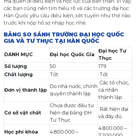
mà quên đi điều kiện và học lực của bản thân. Vì vậy,
các bạn cũng nên tìm hiểu rõ về các trường đại học
Hàn Quốc yêu cầu điều kiện, xét tuyển như thế nào
trước khi nộp hồ sơ nhập học nhé.
BẢNG SO SÁNH TRƯỜNG ĐẠI HỌC QUỐC
GIA VÀ TƯ THỤC TẠI HÀN QUỐC
Đại học Tư
DANH MỤC
Đại học Quốc Gia
Thục
Số lượng
50
179
Chất lượng
Tốt
Tốt
Các tổ chức,
Do nhà nước, chính
Đơn vị thành lập
cá nhân
quyền thành lập
thành lập
Chưa được đầu tư
Rất hiện đại
Cơ sở vật chất
hiện đại bằng ĐH
và đầy đủ
Tư Thục
4.800.000 –
Học phí khóa
4.800.000 –
7.200.000