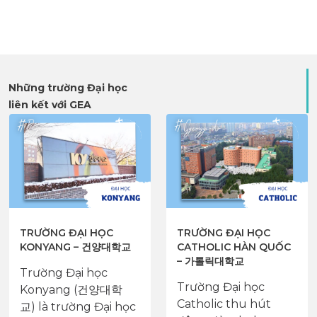
Những trường Đại học
liên kết với GEA
TRƯỜNG ĐẠI HỌC
POHANG UNIVERSITY
CATHOLIC HÀN QUỐC
OF SCIENCE AND
– 가톨릭대학교
TECHNOLOGY
(POSTECH)
Trường Đại học
Đại học Khoa học và
Catholic thu hút