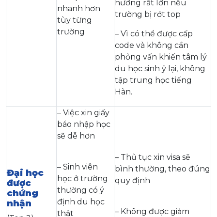
hưởng rất lớn nếu
nhanh hơn
trường bị rớt top
tùy từng
trường
– Vì có thể được cấp
code và không cần
phỏng vấn khiến tâm lý
du học sinh ỷ lại, không
tập trung học tiếng
Hàn.
– Việc xin giấy
báo nhập học
sẽ dễ hơn
– Thủ tục xin visa sẽ
– Sinh viên
bình thường, theo đúng
Đại học
học ở trường
quy định
được
thường có ý
chứng
định du học
nhận
– Không được giảm
thật