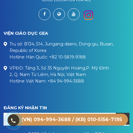
VIỆN GIÁO DỤC GEA
Trụ sở: B134, 514, Jungang-daero, Dong-gu, Busan,
Republic of Korea
Hotline Hàn Quốc: +82 10-5819-9188
VPĐD: Tầng 3, Số 35 Nguyễn Hoàng,P. Mỹ Đình
2, Q. Nam Từ Liêm, Hà Nội, Việt Nam
Hotline Việt Nam: +84 94-994-3688
ĐĂNG KÝ NHẬN TIN
(VN) 094-994-3688 / (KR) 010-5156-7195