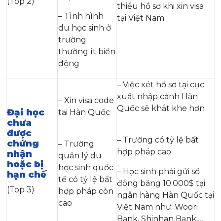
(Top 2)
thiểu hồ sơ khi xin visa
– Tình hình
tại Việt Nam
du học sinh ở
trường
thường ít biến
động
– Việc xét hồ sơ tại cục
xuất nhập cảnh Hàn
– Xin visa code
Quốc sẽ khắt khe hơn
Đại học
tại Hàn Quốc
chưa
được
– Trường có tỷ lệ bất
chứng
– Trường
hợp pháp cao
nhận
quản lý du
hoặc bị
học sinh quốc
– Học sinh phải gửi sổ
hạn chế
tế có tỷ lệ bất
đóng băng 10.000$ tại
(Top 3)
hợp pháp còn
ngân hàng Hàn Quốc tại
cao
Việt Nam như: Woori
Bạnk, Shinhan Bạnk,…