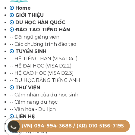
Home
GIỚI THIỆU
DU HỌC HÀN QUỐC
ĐÀO TẠO TIẾNG HÀN
-- Đội ngũ giảng viên
-- Các chương trình đào tạo
TUYỂN SINH
-- HỆ TIẾNG HÀN (VISA D4.1)
-- HỆ ĐẠI HỌC (VISA D2.2)
-- HỆ CAO HỌC (VISA D2.3)
-- DU HỌC BẰNG TIẾNG ANH
THƯ VIỆN
-- Cảm nhận của du học sinh
-- Cẩm nang du học
-- Văn hóa - Du lịch
LIÊN HỆ
-- Liên hệ tư vấn
(VN) 094-994-3688 / (KR) 010-5156-7195
-- Liên hệ hỗ trợ