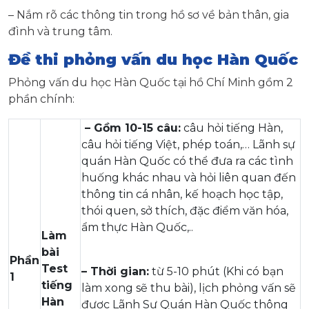
– Nắm rõ các thông tin trong hồ sơ về bản thân, gia
đình và trung tâm.
Đề thi phỏng vấn du học Hàn Quốc
Phỏng vấn du học Hàn Quốc tại hồ Chí Minh gồm 2
phần chính:
– Gồm 10-15 câu:
câu hỏi tiếng Hàn,
câu hỏi tiếng Việt, phép toán,… Lãnh sự
quán Hàn Quốc có thể đưa ra các tình
huống khác nhau và hỏi liên quan đến
thông tin cá nhân, kế hoạch học tập,
thói quen, sở thích, đặc điểm văn hóa,
ẩm thực Hàn Quốc,..
Làm
bài
Phần
Test
– Thời gian:
từ 5-10 phút (Khi có bạn
1
tiếng
làm xong sẽ thu bài), lịch phỏng vấn sẽ
Hàn
được Lãnh Sự Quán Hàn Quốc thông