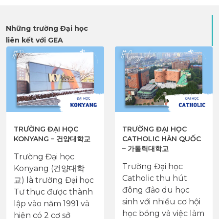
Những trường Đại học
liên kết với GEA
TRƯỜNG ĐẠI HỌC
TRƯỜNG ĐẠI HỌC
KONYANG – 건양대학교
CATHOLIC HÀN QUỐC
– 가톨릭대학교
Trường Đại học
Trường Đại học
Konyang (건양대학
Catholic thu hút
교) là trường Đại học
đông đảo du học
Tư thục được thành
sinh với nhiều cơ hội
lập vào năm 1991 và
học bổng và việc làm
hiện có 2 cơ sở