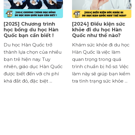
Chương trình
[2024] Điều kiện sức
[2024]
ng du học Hàn
khỏe đi du học Hàn
điều k
n cần biết !
Quốc như thế nào?
Quốc t
gì?
Hàn Quốc trở
Khám sức khỏe đi du học
Điều ki
a chọn của nhiều
Hàn Quốc là việc làm
Quốc 20
iện nay. Tuy
quan trọng trong quá
hẳn tất
iáo dục Hàn Quốc
trình chuẩn bị hồ sơ. Việc
sinh Vi
 đến với chi phí
làm này sẽ giúp bạn kiểm
quan t
ỏ, đặc biệt ...
tra tình trạng sức khỏe ...
hiểu thật