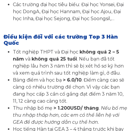
Các trường đại học tiêu biểu: Đại học Yonsei, Đại
học DongA, Đại học Hannam, Đại học Ajou, Đại
học Inha, Đại học Sejong, Đại học Soongsil,…
Điều kiện đối với các trường Top 3 Hàn
Quốc
Tốt nghiệp THPT và Đại học
không quá 2 – 5
năm
và
không quá 25 tuổi
. Nếu bạn đã tốt
nghiệp lâu hơn 3 năm thì sẽ bị xét hồ sơ kỹ hơn
và xem quá trình sau tốt nghiệp làm gì, ở đâu.
Bảng điểm và học bạ
> 6.0/10
. Điểm càng cao sẽ
càng có nhiều trường để chọn. Vì vậy các bạn
đang học cấp 3 cần cố gắng đạt điểm 3 năm 10,
11, 12 càng cao càng tốt.
Thu nhập bố mẹ
> 1.200USD/ tháng
.
Nếu bố mẹ
thu nhập thấp hơn, các em có thể liên hệ với
GEA để được hướng dẫn cụ thể hơn.
Học tiếng Hàn tại GEA 3 – 4 tháng trước khi bay