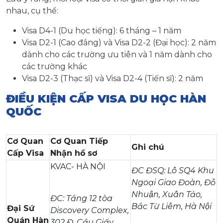
nhau, cụ thể:
Visa D4-1 (Du học tiếng): 6 tháng – 1 năm
Visa D2-1 (Cao đẳng) và Visa D2-2 (Đại học): 2 năm
dành cho các trường ưu tiên và 1 năm dành cho
các trường khác
Visa D2-3 (Thạc sĩ) và Visa D2-4 (Tiến sĩ): 2 năm
ĐIỀU KIỆN CẤP VISA DU HỌC HÀN
QUỐC
Cơ Quan
Cơ Quan Tiếp
Ghi chú
Cấp Visa
Nhận hồ sơ
KVAC- HÀ NỘI
ĐC ĐSQ: Lô SQ4 Khu
Ngoại Giao Đoàn, Đỗ
Nhuận, Xuân Tảo,
ĐC: Tầng 12 tòa
Bắc Từ Liêm, Hà Nội
Đại Sứ
Discovery Complex,
Quán Hàn
302 Đ. Cầu Giấy,