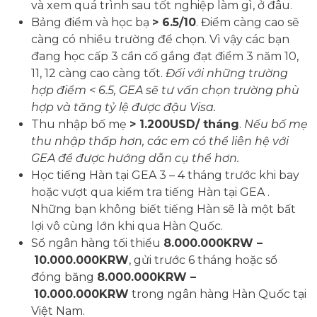
và xem quá trình sau tốt nghiệp làm gì, ở đâu.
Bảng điểm và học bạ
> 6.5/10
. Điểm càng cao sẽ
càng có nhiều trường để chọn. Vì vậy các bạn
đang học cấp 3 cần cố gắng đạt điểm 3 năm 10,
11, 12 càng cao càng tốt.
Đối với những trường
hợp điểm < 6.5, GEA sẽ tư vấn chọn trường phù
hợp và tăng tỷ lệ được đậu Visa.
Thu nhập bố mẹ
> 1.200USD/ tháng
.
Nếu bố mẹ
thu nhập thấp hơn, các em có thể liên hệ với
GEA để được hướng dẫn cụ thể hơn.
Học tiếng Hàn tại GEA 3 – 4 tháng trước khi bay
hoặc vượt qua kiểm tra tiếng Hàn tại GEA .
Những bạn không biết tiếng Hàn sẽ là một bất
lợi vô cùng lớn khi qua Hàn Quốc.
Sổ ngân hàng tối thiểu
8.000.000KRW –
10.000.000KRW
, gửi trước 6 tháng hoặc sổ
đóng băng
8.000.000KRW –
10.000.000KRW
trong ngân hàng Hàn Quốc tại
Việt Nam.