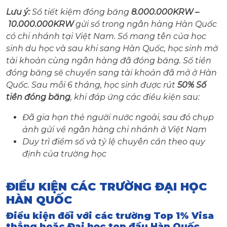
Lưu ý:
Sổ tiết kiệm đóng băng
8.000.000KRW –
10.000.000KRW
gửi sổ trong ngân hàng Hàn Quốc
có chi nhánh tại Việt Nam. Sổ mang tên của học
sinh du học và sau khi sang Hàn Quốc, học sinh mở
tài khoản cùng ngân hàng đã đóng băng. Số tiền
đóng băng sẽ chuyển sang tài khoản đã mở ở Hàn
Quốc. Sau mỗi 6 tháng, học sinh được rút
50% Số
tiền đóng băng
, khi đáp ứng các điều kiện sau:
Đã gia hạn thẻ người nước ngoài, sau đó chụp
ảnh gửi về ngân hàng chi nhánh ở Việt Nam
Duy trì điểm số và tỷ lệ chuyên cần theo quy
định của trường học
ĐIỀU KIỆN CÁC TRƯỜNG ĐẠI HỌC
HÀN QUỐC
Điều kiện đối với các trường Top 1% Visa
thẳng hoặc Đại học top đầu Hàn Quốc