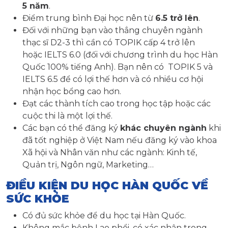
5 năm
.
Điểm trung bình Đại học nên từ
6.5 trở lên
.
Đối với những bạn vào thẳng chuyên ngành
thạc sĩ D2-3 thì cần có TOPIK cấp 4 trở lên
hoặc IELTS 6.0 (đối với chương trình du học Hàn
Quốc 100% tiếng Anh). Bạn nên có TOPIK 5 và
IELTS 6.5 để có lợi thế hơn và có nhiều cơ hội
nhận học bổng cao hơn.
Đạt các thành tích cao trong học tập hoặc các
cuộc thi là một lợi thế.
Các bạn có thể đăng ký
khác chuyên ngành
khi
đã tốt nghiệp ở Việt Nam nếu đăng ký vào khoa
Xã hội và Nhân văn như các ngành: Kinh tế,
Quản trị, Ngôn ngữ, Marketing…
ĐIỀU KIỆN
DU HỌC HÀN QUỐC
VỀ
SỨC KHỎE
Có đủ sức khỏe để du học tại Hàn Quốc.
Không mắc bệnh Lao phổi, có xác nhận trong