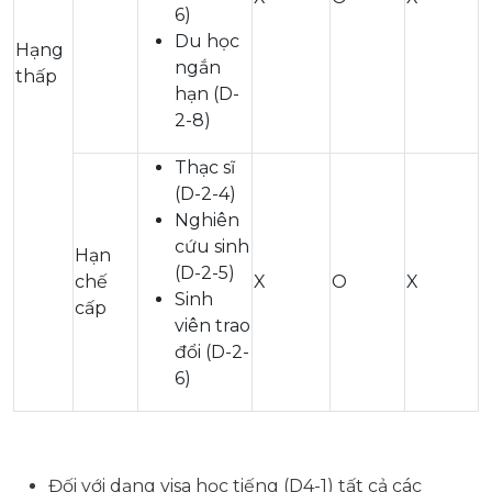
6)
Du học
Hạng
ngắn
thấp
hạn (D-
2-8)
Thạc sĩ
(D-2-4)
Nghiên
cứu sinh
Hạn
(D-2-5)
chế
X
O
X
Sinh
cấp
viên trao
đổi (D-2-
6)
Đối với dạng visa học tiếng (D4-1) tất cả các