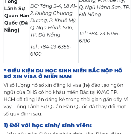
Dương, P. Khuê Mỹ,
Tổng
ĐC: Tầng 3-4, Lô A1-
Q. Ngũ Hành Sơn, TP.
Lãnh Sự
2, Đường Chương
Đà Nẵng
Quán Hàn
Dương, P. Khuê Mỹ,
Quốc (Đà
Q. Ngũ Hành Sơn,
Nẵng)
Tel : +84-23-6356-
TP. Đà Nẵng
6100
Tel : +84-23-6356-
6100
* ĐIỀU KIỆN DU HỌC SINH MIỀN BẮC NỘP HỒ
SƠ XIN VISA Ở MIỀN NAM
Vì số lượng hồ sơ xin đăng kí visa (hệ đào tạo ngôn
ngữ) của DHS có hộ khẩu miền Bắc tại KVAC TP.
HCM đã tăng lên đáng kể trong thời gian gần đây. Vì
vậy, Tổng Lãnh Sự Quán Hàn Quốc đã thay đổi một
số quy định sau:
1) Đối với học sinh/ sinh viên: