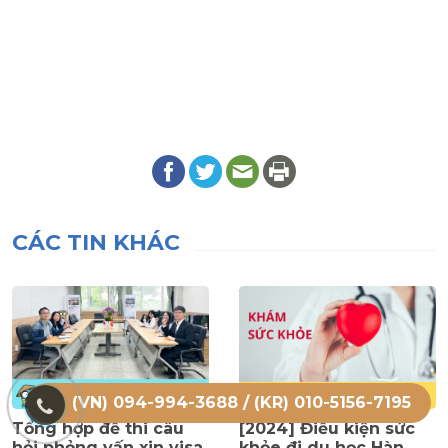
CÁC TIN KHÁC
(VN) 094-994-3688 / (KR) 010-5156-7195
Tổng hợp đề thi câu
[2024] Điều kiện sức
hỏi phỏng vấn xin visa
khỏe đi du học Hàn