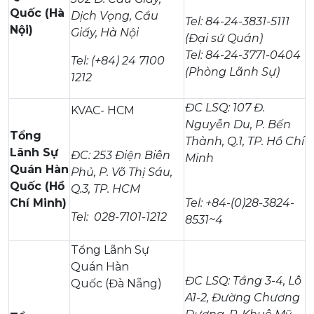
Quốc (Hà
Dịch Vọng, Cầu
Tel: 84-24-3831-5111
Nội)
Giấy, Hà Nội
(Đại sứ Quán)
Tel: 84-24-3771-0404
Tel: (+84) 24 7100
(Phòng Lãnh Sự)
1212
ĐC LSQ: 107 Đ.
KVAC- HCM
Nguyễn Du, P. Bến
Tổng
Thành, Q.1, TP. Hồ Chí
Lãnh Sự
ĐC: 253 Điện Biên
Minh
Quán Hàn
Phủ, P. Võ Thị Sáu,
Quốc (Hồ
Q.3, TP. HCM
Chí Minh)
Tel: +84-(0)28-3824-
Tel: 028-7101-1212
8531~4
Tổng Lãnh Sự
Quán Hàn
ĐC LSQ: Tầng 3-4, Lô
Quốc (Đà Nẵng)
A1-2, Đường Chương