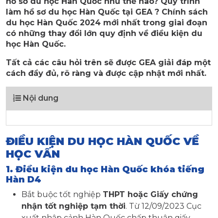
hồ sơ du học Hàn Quốc như thế nào? Quy trình
làm hồ sơ du học Hàn Quốc tại GEA ? Chính sách
du học Hàn Quốc 2024 mới nhất trong giai đoạn
có những thay đổi lớn quy định về điều kiện du
học Hàn Quốc.
Tất cả các câu hỏi trên sẽ được GEA giải đáp một
cách đầy đủ, rõ ràng và được cập nhật mới nhất.
Nội dung
ĐIỀU KIỆN DU HỌC HÀN QUỐC VỀ
HỌC VẤN
1. Điều kiện du học Hàn Quốc khóa tiếng
Hàn D4
Bắt buộc tốt nghiệp
THPT hoặc Giấy chứng
nhận tốt nghiệp tạm thời
. Từ 12/09/2023 Cục
xuất nhập cảnh Hàn Quốc chấp thuận giấy