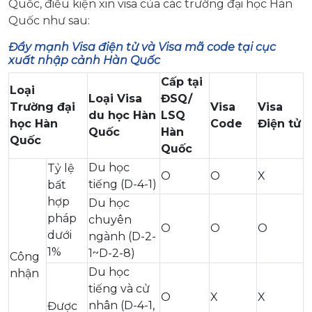
Quốc, điều kiện xin visa của các trường đại học Hàn
Quốc như sau:
Đẩy mạnh Visa điện tử và Visa mã code tại cục
xuất nhập cảnh Hàn Quốc
Cấp tại
Loại
Loại Visa
ĐSQ/
T
rường
đại
Visa
Visa
du học Hàn
LSQ
học Hàn
Code
Điện tử
Quốc
Hàn
Quốc
Quốc
Du học
Tỷ lệ
O
O
X
tiếng (D-4-1)
bất
hợp
Du học
pháp
chuyên
O
O
O
dưới
ngành (D-2-
1%
1~D-2-8)
Công
Du học
nhận
tiếng và cử
O
X
X
nhân (D-4-1,
Được