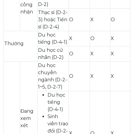
D-2)
công
nhận
Thạc sĩ (D-2-
3) hoặc Tiến
O
X
O
sĩ (D-2-4)
Du học
X
O
X
tiếng (D-4-1)
Thường
Du học cử
O
X
X
nhân (D-2)
Du học
chuyên
O
X
X
ngành (D-2-
1~5, D-2-7)
Du học
tiếng
(D-4-1)
Đang
Sinh
xem
viên trao
xét
đổi (D-2-
X
O
X