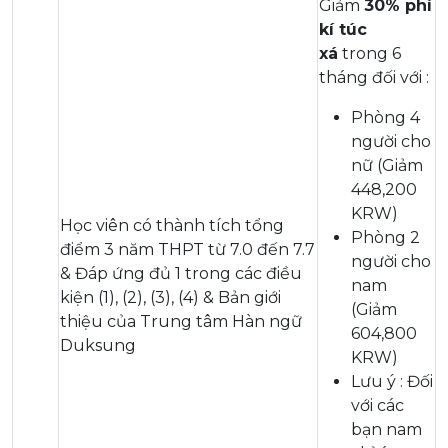
Giảm
30% phí
kí túc
xá
trong 6
tháng đối với :
Phòng 4
người cho
nữ (Giảm
448,200
KRW)
Học viên có thành tích tổng
Phòng 2
điểm 3 năm THPT từ 7.0 đến 7.7
người cho
& Đáp ứng đủ 1 trong các điều
nam
kiện (1), (2), (3), (4) & Bản giới
(Giảm
thiệu của Trung tâm Hàn ngữ
604,800
Duksung
KRW)
Lưu ý : Đối
với các
bạn nam