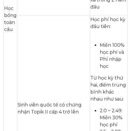
đầu
Học
bổng
Học phí học kỳ
toàn
đầu tiên:
cầu
Miễn 100%
học phí và
Phí nhập
học
Từ học kỳ thứ
hai, điểm trung
bình khác
nhau như sau:
Sinh viên quốc tế có chứng
2.0 ~ 2.49:
nhận Topik II cấp 4 trở lên
Miễn 30%
học phí