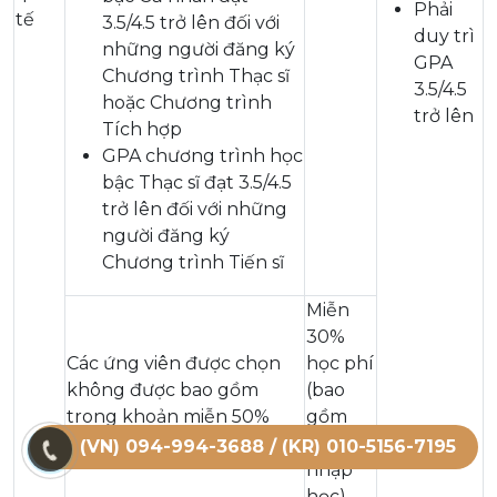
Phải
tế
3.5/4.5 trở lên đối với
duy trì
những người đăng ký
GPA
Chương trình Thạc sĩ
3.5/4.5
hoặc Chương trình
trở lên
Tích hợp
GPA chương trình học
bậc Thạc sĩ đạt 3.5/4.5
trở lên đối với những
người đăng ký
Chương trình Tiến sĩ
Miễn
30%
Các ứng viên được chọn
học phí
không được bao gồm
(bao
trong khoản miễn 50%
gồm
học phí ở trên
phí
(VN) 094-994-3688 / (KR) 010-5156-7195
nhập
học)