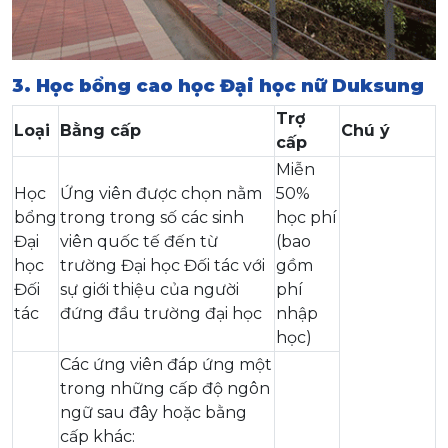
3. Học bổng cao học Đại học nữ Duksung
Trợ
Loại
Bằng cấp
Chú ý
cấp
Miễn
Học
Ứng viên được chọn nằm
50%
bổng
trong trong số các sinh
học phí
Đại
viên quốc tế đến từ
(bao
học
trường Đại học Đối tác với
gồm
Đối
sự giới thiệu của người
phí
tác
đứng đầu trường đại học
nhập
học)
Các ứng viên đáp ứng một
trong những cấp độ ngôn
ngữ sau đây hoặc bằng
cấp khác: