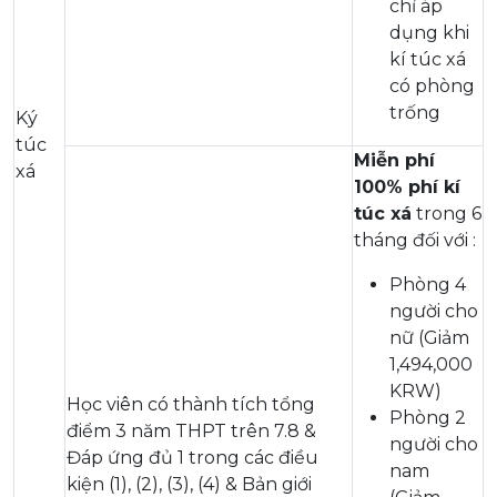
chỉ áp
dụng khi
kí túc xá
có phòng
trống
Ký
túc
Miễn phí
xá
100% phí kí
túc xá
trong 6
tháng đối với :
Phòng 4
người cho
nữ (Giảm
1,494,000
KRW)
Học viên có thành tích tổng
Phòng 2
điểm 3 năm THPT trên 7.8 &
người cho
Đáp ứng đủ 1 trong các điều
nam
kiện (1), (2), (3), (4) & Bản giới