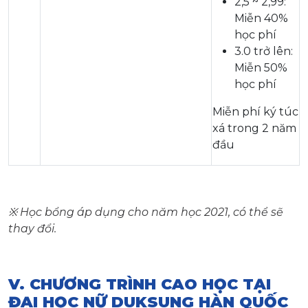
2,5 ~ 2,99:
Miễn 40%
học phí
3.0 trở lên:
Miễn 50%
học phí
Miễn phí ký túc
xá trong 2 năm
đầu
※ Học bổng áp dụng cho năm học 2021, có thể sẽ
thay đổi.
V. CHƯƠNG TRÌNH CAO HỌC TẠI
ĐẠI HỌC NỮ DUKSUNG HÀN QUỐC