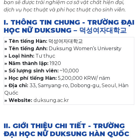
bạn sẽ được trải nghiệm cơ sở vật chất hiện đại,
dịch vụ học thuật và phi học thuật cho sinh viên.
I. THÔNG TIN CHUNG - TRƯỜNG ĐẠI
HỌC NỮ DUKSUNG – 덕성여자대학교
» Tên tiếng Hàn:
덕성여자대학교
» Tên tiếng Anh:
Duksung Women’s University
» Loại hình:
Tư thục
» Năm thành lập:
1920
» Số lượng sinh viên:
~10,000
» Học phí tiếng Hàn:
5,200,000 KRW/ năm
» Địa chỉ:
33, Samyang-ro, Dobong-gu,
Seoul
, Hàn
Quốc
» Website:
duksung.ac.kr
II. GIỚI THIỆU CHI TIẾT - TRƯỜNG
ĐẠI HỌC NỮ DUKSUNG HÀN QUỐC