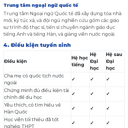
Trung tâm ngoại ngữ quốc tế
Trung tâm Ngoại ngữ Quốc tế đã xây dựng tòa nhà
mới, ký túc xá, và đội ngũ nghiên cứu gồm các giáo
sư trình độ thạc sĩ, tiến sĩ chuyên ngành giáo dục
tiếng Anh và tiếng Hàn, và giảng viên nước ngoài.
4. Điều kiện tuyển sinh
Hệ
Hệ sau
Hệ học
Điều kiện
Đại
Đại
tiếng
học
học
Cha mẹ có quốc tịch nước
✓
✓
✓
ngoài
Chứng minh đủ điều kiện tài
✓
✓
✓
chính để du học
Yêu thích, có tìm hiểu về
✓
✓
✓
Hàn Quốc
Học viên tối thiểu đã tốt
✓
✓
✓
nghiệp THPT