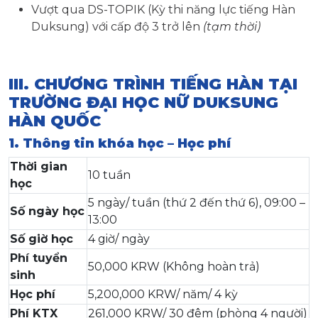
Vượt qua DS-TOPIK (Kỳ thi năng lực tiếng Hàn
Duksung) với cấp độ 3 trở lên
(tạm thời)
III. CHƯƠNG TRÌNH TIẾNG HÀN TẠI
TRƯỜNG ĐẠI HỌC NỮ DUKSUNG
HÀN QUỐC
1. Thông tin khóa học – Học phí
Thời gian
10 tuần
học
5 ngày/ tuần (thứ 2 đến thứ 6), 09:00 –
Số ngày học
13:00
Số giờ học
4 giờ/ ngày
Phí tuyển
50,000 KRW (Không hoàn trả)
sinh
Học phí
5,200,000 KRW/ năm/ 4 kỳ
Phí KTX
261,000 KRW/ 30 đêm (phòng 4 người)