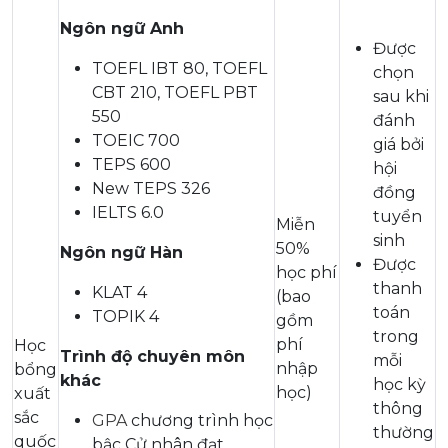
Ngôn ngữ Anh
Được
TOEFL IBT 80, TOEFL
chọn
CBT 210, TOEFL PBT
sau khi
550
đánh
TOEIC 700
giá bởi
TEPS 600
hội
New TEPS 326
đồng
IELTS 6.0
tuyển
Miễn
sinh
50%
Ngôn ngữ Hàn
Được
học phí
thanh
KLAT 4
(bao
toán
TOPIK 4
gồm
trong
phí
Học
Trình độ chuyên môn
mỗi
nhập
bổng
khác
học kỳ
học)
xuất
thông
sắc
GPA
chương trình học
thường
quốc
bậc Cử nhân đạt