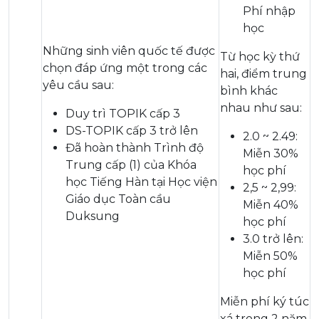
Phí nhập
học
Những sinh viên quốc tế được
Từ học kỳ thứ
chọn đáp ứng một trong các
hai, điểm trung
yêu cầu sau:
bình khác
nhau như sau:
Duy trì TOPIK cấp 3
DS-TOPIK cấp 3 trở lên
2.0 ~ 2.49:
Đã hoàn thành Trình độ
Miễn 30%
Trung cấp (1) của Khóa
học phí
học Tiếng Hàn tại Học viện
2,5 ~ 2,99:
Giáo dục Toàn cầu
Miễn 40%
Duksung
học phí
3.0 trở lên:
Miễn 50%
học phí
Miễn phí ký túc
xá trong 2 năm